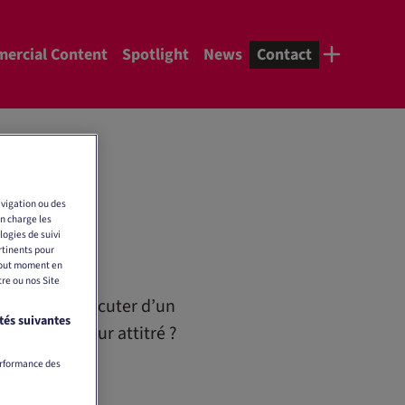
ercial Content
Spotlight
News
Contact
vigation ou des
en charge les
logies de suivi
rtinents pour
 tout moment en
tre ou nos Site
souhaitez discuter d’un
tés suivantes
’interlocuteur attitré ?
erformance des