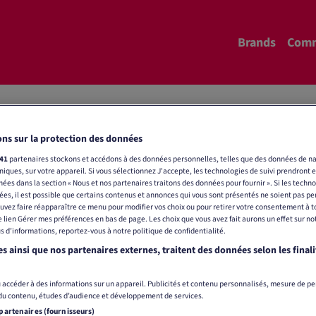
Brands
Comm
Contact
ns sur la protection des données
41
partenaires stockons et accédons à des données personnelles, telles que des données de na
uniques, sur votre appareil. Si vous sélectionnez J'accepte, les technologies de suivi prendront 
chées dans la section « Nous et nos partenaires traitons des données pour fournir ». Si les techno
ées, il est possible que certains contenus et annonces qui vous sont présentés ne soient pas pe
uvez faire réapparaître ce menu pour modifier vos choix ou pour retirer votre consentement à
le lien Gérer mes préférences en bas de page. Les choix que vous avez fait aurons un effet sur no
s d’informations, reportez-vous à notre politique de confidentialité.
pportunités publicitaires
proposées par Tamedia
ou 
s ainsi que nos partenaires externes, traitent des données selon les finali
g ou de communication, mais vous n’avez pas encore d
 accéder à des informations sur un appareil. Publicités et contenu personnalisés, mesure de p
ransmettrons votre demande aux experts compétents.
 du contenu, études d’audience et développement de services.
 partenaires (fournisseurs)