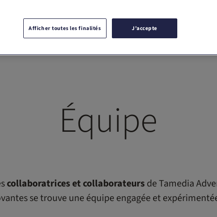
Afficher toutes les finalités
J'accepte
Équipe
es
collaboratrices et collaborateurs
de Tamedia Advert
novantes se trouve une équipe engagée et expérimenté