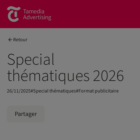
Brands
Retour
Commercial Content
Special
Spotlight
thématiques 2026
News
Contact
26/11/2025
#
Special thématiques
#
Format publicitaire
À propos de nous
Partager
Formulaire de contact
Team