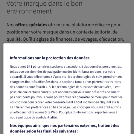
Votre marque dans le bon
environnement
Nos
offres spéciales
offrent une plateforme efficace pour
positionner votre marque dans un contexte éditorial de
qualité. Qu’il s’agisse de finances, de voyages, d’éducation,
de santé ou d’autres thématiques, vous atteignez votre
public au moment où son intérêt est le plus élevé.
Informations sur la protection des données
Profitez d’une visibilité accrue, d’emplacements pertinents
Nous et nos
341
partenaires stockons et accédons à des données personnelles,
telles que des données de navigation ou des identifiants uniques, sur votre
et de l’attention soutenue de nos lectrices et lecteurs. Vous
appareil. Si vous sélectionnez J'accepte, les technologies de suivi prendront en
renforcez ainsi la présence de votre marque et maximisez
charge les finalités affichées dans la section « Nous et nos partenaires traitons
des données pour fournir ». Si les technologies de suivi sont désactivées, il est
son impact au moment clé.
possible que certains contenus et annonces qui vous sont présentés ne soient
pas pertinents pour vous. Vous pouvez faire réapparaître ce menu pour modifier
Intéressé par nos possibilités ?
Contactez-nous pour en
vos choix ou pour retirer votre consentement à tout moment en cliquant sur le
lien Gérer mes préférences en bas de page. Les choix que vous avez fait aurons
savoir plus et réservez dès maintenant votre présence dans
un effet sur notre ou nos Site Web. Pour plus d’informations, reportez-vous à
les Offres spéciales 2026.
notre politique de confidentialité.
Nos équipes ainsi que nos partenaires externes, traitent des
données selon les finalités suivantes :