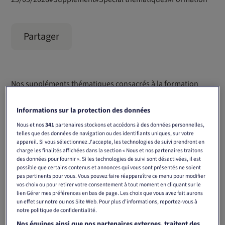
Partager
Nos suppléments thématiques consacrés à la formation
abordent les évolutions actuelles, les parcours
professionnels et les offres de formation continue dans un
Informations sur la protection des données
environnement rédactionnel de qualité à forte visibilité.
Nous et nos
341
partenaires stockons et accédons à des données personnelles,
Positionnez votre marque là où les lecteurs recherchent
telles que des données de navigation ou des identifiants uniques, sur votre
appareil. Si vous sélectionnez J'accepte, les technologies de suivi prendront en
activement des orientations, des connaissances et de
charge les finalités affichées dans la section « Nous et nos partenaires traitons
nouvelles perspectives, de manière crédible, pertinente et
des données pour fournir ». Si les technologies de suivi sont désactivées, il est
dans un contexte adapté.
possible que certains contenus et annonces qui vous sont présentés ne soient
pas pertinents pour vous. Vous pouvez faire réapparaître ce menu pour modifier
vos choix ou pour retirer votre consentement à tout moment en cliquant sur le
Vous trouverez plus d’informations dans les factsheets de
lien Gérer mes préférences en bas de page. Les choix que vous avez fait aurons
chaque édition.
un effet sur notre ou nos Site Web. Pour plus d’informations, reportez-vous à
notre politique de confidentialité.
Nos équipes ainsi que nos partenaires externes, traitent des