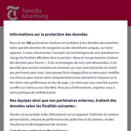
Brands
Newsletter Grüezi
Informations sur la protection des données
Commercial Content
Nous et nos
341
partenaires stockons et accédons à des données personnelles,
telles que des données de navigation ou des identifiants uniques, sur votre
appareil. Si vous sélectionnez J'accepte, les technologies de suivi prendront en
Spotlight
charge les finalités affichées dans la section « Nous et nos partenaires traitons
des données pour fournir ». Si les technologies de suivi sont désactivées, il est
Annonce avec image et texte
possible que certains contenus et annonces qui vous sont présentés ne soient
News
pas pertinents pour vous. Vous pouvez faire réapparaître ce menu pour modifier
vos choix ou pour retirer votre consentement à tout moment en cliquant sur le
lien Gérer mes préférences en bas de page. Les choix que vous avez fait aurons
Contact
Image : 600 x 300 pixels (.png, .jpg ou .gif [sans animation],
Breaking-Ad
un effet sur notre ou nos Site Web. Pour plus d’informations, reportez-vous à
100 Ko maximum) + texte facultatif de 350 caractères
notre politique de confidentialité.
maximum (espaces compris) + URL de destination
À propos de nous
Nos équipes ainsi que nos partenaires externes, traitent des
Image : 600 x 200 pixels (.png ou .jpg, 60 Ko maximum) + URL
données selon les finalités suivantes :
Formulaire de contact
de destination
Stocker et/ou accéder à des informations sur un appareil. Publicités et contenu
personnalisés, mesure de performance des publicités et du contenu, études
Team
d’audience et développement de services.
Liste de nos partenaires (fournisseurs)