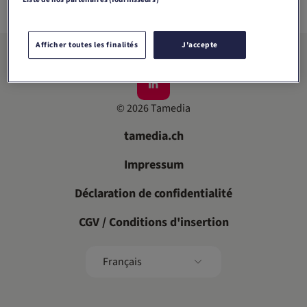
Afficher toutes les finalités
J'accepte
©
2026
Tamedia
tamedia.ch
Impressum
Déclaration de confidentialité
CGV / Conditions d'insertion
Français