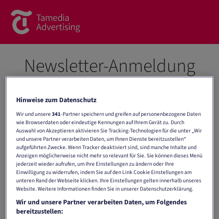
Brands
Newsletter-Anmeldung
Commercial Content
Spotlight
Erhalten Sie einmal im Monat Informationen zu neuen
Hinweise zum Datenschutz
Produkten, attraktiven Angeboten und spannenden
Wir und unsere
341
-Partner speichern und greifen auf personenbezogene Daten
News
Werbemöglichkeiten von Tamedia Advertising. Alles
wie Browserdaten oder eindeutige Kennungen auf Ihrem Gerät zu. Durch
Auswahl von Akzeptieren aktivieren Sie Tracking-Technologien für die unter „Wir
Wichtige auf einen Blick – direkt in Ihrem Postfach.
Kontakt
und unsere Partner verarbeiten Daten, um Ihnen Dienste bereitzustellen“
aufgeführten Zwecke. Wenn Tracker deaktiviert sind, sind manche Inhalte und
Anzeigen möglicherweise nicht mehr so relevant für Sie. Sie können dieses Menü
Über uns
jederzeit wieder aufrufen, um Ihre Einstellungen zu ändern oder Ihre
Einwilligung zu widerrufen, indem Sie auf den Link Cookie Einstellungen am
unteren Rand der Webseite klicken. Ihre Einstellungen gelten innerhalb unseres
Vorname
*
Kontaktformular
Website. Weitere Informationen finden Sie in unserer Datenschutzerklärung.
Wir und unsere Partner verarbeiten Daten, um Folgendes
Team
bereitzustellen: