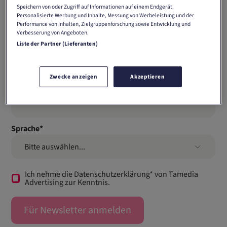
Nachname
*
Speichern von oder Zugriff auf Informationen auf einem Endgerät.
Personalisierte Werbung und Inhalte, Messung von Werbeleistung und der
Performance von Inhalten, Zielgruppenforschung sowie Entwicklung und
Verbesserung von Angeboten.
Liste der Partner (Lieferanten)
Firma
*
Zwecke anzeigen
Akzeptieren
E-Mail Adresse
*
Sprache
*
Bitte auswählen...
Ich nehme die Datenschutzerklärung* von Tamedia
Advertising zur Kenntnis.
Für Newsletter anmelden