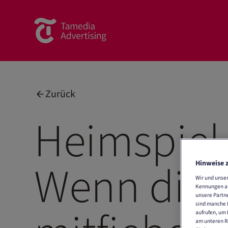
Zurück
Heimspiel 
Wenn die 
Hinweise 
Wir und unse
Kennungen auf
unsere Partne
sind manche I
aufrufen, um 
am unteren Ra