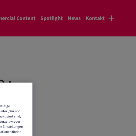
ercial Content
Spotlight
News
Kontakt
n:
deutige
unter „Wir und
aktiviert sind,
derzeit wieder
ie Einstellungen
mationen finden