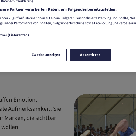
r Datenschutzerklärung.
sere Partner verarbeiten Daten, um Folgendes bereitzustellen:
 oder Zugriff auf Informationen auf einem Endgerät. Personalisierte Werbung und Inhalte, Me
g und der Performance von Inhalten, Zielgruppenforschung sowie Entwicklung und Verbesseru
rtner (Lieferanten)
Zwecke anzeigen
Akzeptieren
affen Emotion,
le Aufmerksamkeit. Sie
ür Marken, die sichtbar
 wollen.