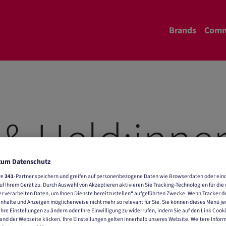
Brands
Comm
& Held:inne
Schweiz
zum Datenschutz
re
341
-Partner speichern und greifen auf personenbezogene Daten wie Browserdaten oder ein
 Ihrem Gerät zu. Durch Auswahl von Akzeptieren aktivieren Sie Tracking-Technologien für die 
r verarbeiten Daten, um Ihnen Dienste bereitzustellen“ aufgeführten Zwecke. Wenn Tracker de
nhalte und Anzeigen möglicherweise nicht mehr so relevant für Sie. Sie können dieses Menü je
Ihre Einstellungen zu ändern oder Ihre Einwilligung zu widerrufen, indem Sie auf den Link Cook
nd der Webseite klicken. Ihre Einstellungen gelten innerhalb unseres Website. Weitere Infor