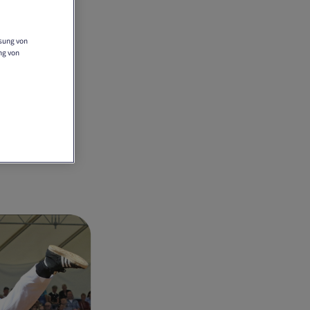
ssung von
ng von