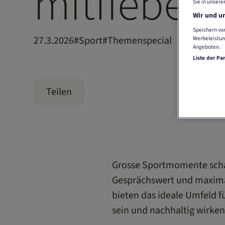
mitfiebert
Sie in unsere
Wir und un
Speichern von
27.3.2026
#
Sport
#
Themenspecial
Werbeleistun
Angeboten.
Liste der Pa
Teilen
Grosse Sportmomente sch
Gesprächswert und maxima
bieten das ideale Umfeld f
sein und nachhaltig wirken