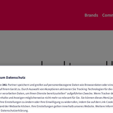
Brands
Comm
zum kulturel
zum Datenschutz
 wird
re
341
-Partner speichern und greifen auf personenbezogene Daten wie Browserdaten oder ein
 Ihrem Gerät zu. Durch Auswahl von Akzeptieren aktivieren Sie Tracking-Technologien für die 
r verarbeiten Daten, um Ihnen Dienste bereitzustellen“ aufgeführten Zwecke. Wenn Tracker de
nhalte und Anzeigen möglicherweise nicht mehr so relevant für Sie. Sie können dieses Menü je
Ihre Einstellungen zu ändern oder Ihre Einwilligung zu widerrufen, indem Sie auf den Link Cook
nd der Webseite klicken. Ihre Einstellungen gelten innerhalb unseres Website. Weitere Infor
 Beauty
r Datenschutzerklärung.