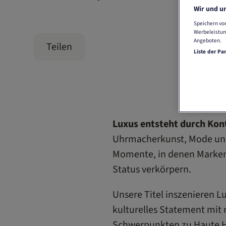
Wir und un
Speichern von
Werbeleistun
Angeboten.
Teilen
Liste der Pa
Luxus entsteht durch Kon
Uhrmacherkunst, Mode und
Momente, in denen Marken 
Status verkörpern.
Unsere Titel inszenieren Lu
kulturelles Statement mit 
Schwerpunkten zu Haute Ho