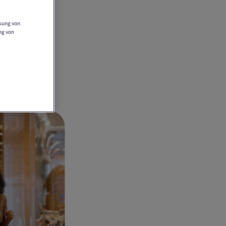
ssung von
ng von