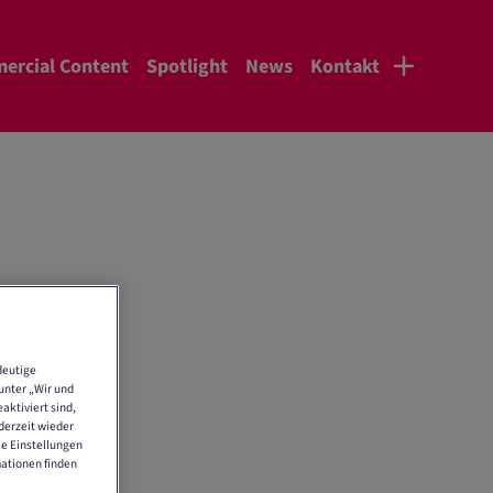
ercial Content
Spotlight
News
Kontakt
len
deutige
unter „Wir und
aktiviert sind,
derzeit wieder
ie Einstellungen
mationen finden