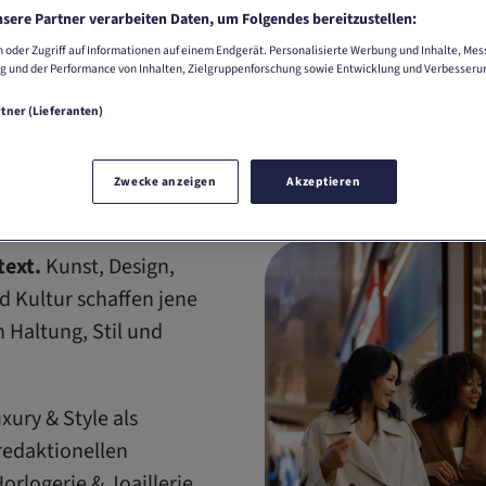
sere Partner verarbeiten Daten, um Folgendes bereitzustellen:
 oder Zugriff auf Informationen auf einem Endgerät. Personalisierte Werbung und Inhalte, Me
g und der Performance von Inhalten, Zielgruppenforschung sowie Entwicklung und Verbesseru
rtner (Lieferanten)
Zwecke anzeigen
Akzeptieren
text.
Kunst, Design,
 Kultur schaffen jene
Haltung, Stil und
xury & Style als
redaktionellen
rlogerie & Joaillerie,