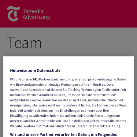
Brands
Team
Commercial Content
Spotlight
Hinweise zum Datenschutz
News
Wir und unsere
341
-Partner speichern und greifen auf personenbezogene Daten
wie Browserdaten oder eindeutige Kennungen auf Ihrem Gerät zu. Durch
Contact
Auswahl von Akzeptieren aktivieren Sie Tracking-Technologien für die unter „Wir
All Locations
und unsere Partner verarbeiten Daten, um Ihnen Dienste bereitzustellen“
aufgeführten Zwecke. Wenn Tracker deaktiviert sind, sind manche Inhalte und
About us
Anzeigen möglicherweise nicht mehr so relevant für Sie. Sie können dieses Menü
All Brands
jederzeit wieder aufrufen, um Ihre Einstellungen zu ändern oder Ihre
Contact form
Einwilligung zu widerrufen, indem Sie auf den Link Cookie Einstellungen am
unteren Rand der Webseite klicken. Ihre Einstellungen gelten innerhalb unseres
Website. Weitere Informationen finden Sie in unserer Datenschutzerklärung.
Team
All Sales Teams
Wir und unsere Partner verarbeiten Daten, um Folgendes