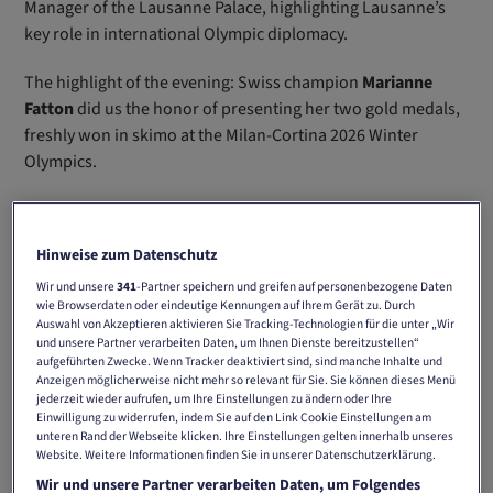
Manager of the Lausanne Palace, highlighting Lausanne’s
key role in international Olympic diplomacy.
The highlight of the evening: Swiss champion
Marianne
Fatton
did us the honor of presenting her two gold medals,
freshly won in skimo at the Milan-Cortina 2026 Winter
Olympics.
A truly emotional moment for all our guests!
Hinweise zum Datenschutz
Wir und unsere
341
-Partner speichern und greifen auf personenbezogene Daten
wie Browserdaten oder eindeutige Kennungen auf Ihrem Gerät zu. Durch
Auswahl von Akzeptieren aktivieren Sie Tracking-Technologien für die unter „Wir
und unsere Partner verarbeiten Daten, um Ihnen Dienste bereitzustellen“
aufgeführten Zwecke. Wenn Tracker deaktiviert sind, sind manche Inhalte und
Anzeigen möglicherweise nicht mehr so relevant für Sie. Sie können dieses Menü
jederzeit wieder aufrufen, um Ihre Einstellungen zu ändern oder Ihre
Einwilligung zu widerrufen, indem Sie auf den Link Cookie Einstellungen am
unteren Rand der Webseite klicken. Ihre Einstellungen gelten innerhalb unseres
Website. Weitere Informationen finden Sie in unserer Datenschutzerklärung.
Wir und unsere Partner verarbeiten Daten, um Folgendes