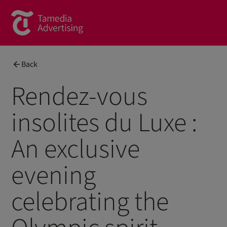
Brands
Back
Commercial Content
Rendez-vous
Spotlight
insolites du Luxe :
News
An exclusive
Contact
evening
About us
celebrating the
Contact form
Team