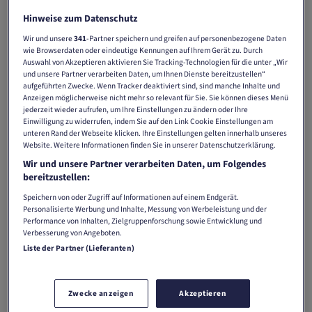
Share
Hinweise zum Datenschutz
Wir und unsere
341
-Partner speichern und greifen auf personenbezogene Daten
wie Browserdaten oder eindeutige Kennungen auf Ihrem Gerät zu. Durch
Auswahl von Akzeptieren aktivieren Sie Tracking-Technologien für die unter „Wir
und unsere Partner verarbeiten Daten, um Ihnen Dienste bereitzustellen“
Tamedia’s quality media feature targeted editorial focuses
aufgeführten Zwecke. Wenn Tracker deaktiviert sind, sind manche Inhalte und
on health and sport. Topics such as pollen allergies, the
Anzeigen möglicherweise nicht mehr so relevant für Sie. Sie können dieses Menü
jederzeit wieder aufrufen, um Ihre Einstellungen zu ändern oder Ihre
Alpine Ski World Cup or World Hearing Day reach a health-
Einwilligung zu widerrufen, indem Sie auf den Link Cookie Einstellungen am
and sport-oriented audience in credible editorial
unteren Rand der Webseite klicken. Ihre Einstellungen gelten innerhalb unseres
environments.
Website. Weitere Informationen finden Sie in unserer Datenschutzerklärung.
Wir und unsere Partner verarbeiten Daten, um Folgendes
With cross-media solutions across print, digital and special
bereitzustellen:
formats, you position your brand within relevant editorial
Speichern von oder Zugriff auf Informationen auf einem Endgerät.
coverage.
Personalisierte Werbung und Inhalte, Messung von Werbeleistung und der
Performance von Inhalten, Zielgruppenforschung sowie Entwicklung und
Verbesserung von Angeboten.
Learn more
Liste der Partner (Lieferanten)
Zwecke anzeigen
Akzeptieren