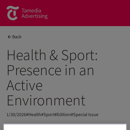
Brands
Back
Commercial Content
Health & Sport:
Spotlight
Presence in an
News
Active
Contact
Environment
About us
Contact form
1/30/2026
#
Health
#
Sport
#
Edition
#
Special Issue
Team