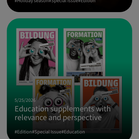
#
Holiday season
#
Special Issue
#
Edition
5/25/2026
Education supplements with
relevance and perspective
#
Edition
#
Special Issue
#
Education