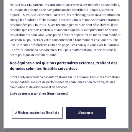
Nous et nos
341
partenaires stockons et accédons à des données personnelles,
telles que des données de navigation ou des identifiants uniques, sur votre
appareil. Si vous sélectionnez J'accepte, les technologies de suivi prendront en
charge les finalités affichées dans la section « Nous et nos partenaires traitons
des données pour fournir ». Si les technologies de suivi sont désactivées, il est
Print
Numérique
possible que certains contenus et annonces qui vous sont présentés ne soient
pas pertinents pour vous. Vous pouvez faire réapparaître ce menu pour modifier
vos choix ou pour retirer votre consentement à tout moment en cliquant sur le
lien Gérer mes préférences en bas de page. Les choix que vous avez fait aurons
un effet sur notre ou nos Site Web. Pour plus d’informations, reportez-vous à
Bilan est le magazine économique de référence et la plate-
notre politique de confidentialité.
forme en ligne pour la Suisse romande. Il analyse et
Nos équipes ainsi que nos partenaires externes, traitent des
interprète les événements et les évolutions de l'économie
données selon les finalités suivantes :
mondiale. Avec ses rapports et analyses fondés sur les
Stocker et/ou accéder à des informations sur un appareil. Publicités et contenu
marchés et les entreprises, il soutient de manière
personnalisés, mesure de performance des publicités et du contenu, études
déterminante la formation de l'opinion. Le magazine paraît
d’audience et développement de services.
tous les mois. Les actualités et les informations de fond
Liste de nos partenaires (fournisseurs)
peuvent être consultées à tout moment sur le site Internet
convivial bilan.ch.
Afficher toutes les finalités
J'accepte