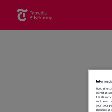
Informatio
Nous et nos
3
identifiants 
finalités affi
sont désactiv
vous. Vous po
cliquant sur 