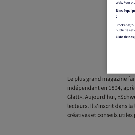
Web. Pour plu
Nos équipe
:
Stocker et/ou
publicités et
Liste de nos
Le plus grand magazine fami
indépendant en 1894, après
Glatt». Aujourd'hui, «Schw
lecteurs. Il s'inscrit dans
créatives et conseils utiles