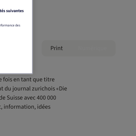
tés suivantes
erformance des
Print
Numérique
fois en tant que titre
t du journal zurichois «Die
 de Suisse avec 400 000
t, information, idées