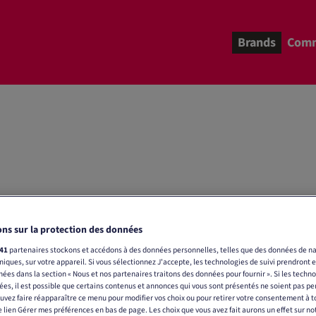
Brands
Comm
ns sur la protection des données
41
partenaires stockons et accédons à des données personnelles, telles que des données de na
uniques, sur votre appareil. Si vous sélectionnez J'accepte, les technologies de suivi prendront 
chées dans la section « Nous et nos partenaires traitons des données pour fournir ». Si les techno
ées, il est possible que certains contenus et annonces qui vous sont présentés ne soient pas pe
uvez faire réapparaître ce menu pour modifier vos choix ou pour retirer votre consentement à
le lien Gérer mes préférences en bas de page. Les choix que vous avez fait aurons un effet sur no