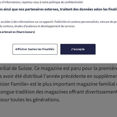
s d’informations, reportez-vous à notre politique de confidentialité.
s ainsi que nos partenaires externes, traitent des données selon les finali
 accéder à des informations sur un appareil. Publicités et contenu personnalisés, mesure de p
 du contenu, études d’audience et développement de services.
 partenaires (fournisseurs)
Afficher toutes les finalités
J'accepte
lial de Suisse. Ce magazine est paru pour la première 
 avoir été distribué l'année précédente en supplémen
eizer Familie» est le plus important magazine familial
 la longue tradition des magazines offrant divertissemen
 pour toutes les générations.