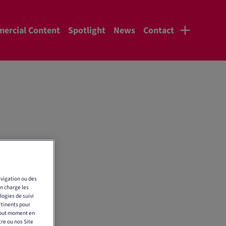
ercial Content
Spotlight
News
Contact
vigation ou des
en charge les
logies de suivi
rtinents pour
 tout moment en
tre ou nos Site