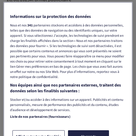
Informations sur la protection des données
Partager
Nous et nos
341
partenaires stockons et accédons à des données personnelles,
telles que des données de navigation ou des identifiants uniques, sur votre
appareil. Si vous sélectionnez J'accepte, les technologies de suivi prendront en
charge les finalités affichées dans la section « Nous et nos partenaires traitons
des données pour fournir ». Si les technologies de suivi sont désactivées, il est
Offrez une visibilité maximale à votre marque avec le
possible que certains contenus et annonces qui vous sont présentés ne soient
pas pertinents pour vous. Vous pouvez faire réapparaître ce menu pour modifier
nouveau format digital Cover Ad de Tamedia. Positionnez
vos choix ou pour retirer votre consentement à tout moment en cliquant sur le
votre message comme première impression sur les portails
lien Gérer mes préférences en bas de page. Les choix que vous avez fait aurons
un effet sur notre ou nos Site Web. Pour plus d’informations, reportez-vous à
d'information les plus lus de Suisse – de manière
notre politique de confidentialité.
prominente, exclusive et incontournable.
Nos équipes ainsi que nos partenaires externes, traitent des
données selon les finalités suivantes :
Grâce à un environnement journalistique premium, une
Stocker et/ou accéder à des informations sur un appareil. Publicités et contenu
forte proximité avec le contenu et une dominance visuelle
personnalisés, mesure de performance des publicités et du contenu, études
marquée, vous obtenez une mémorisation publicitaire
d’audience et développement de services.
nettement supérieure. Le Cover Ad est réservable une seule
Liste de nos partenaires (fournisseurs)
fois par semaine et peut atteindre jusqu’à 254'000
utilisateurs par jour – idéal pour un impact maximal.