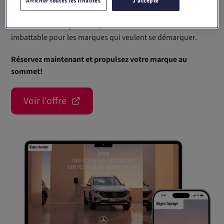
Afficher toutes les finalités
J'accepte
Associez également votre présence en print avec la Fake
Cover et touchez plus de 1,3 million d’utilisateurs. Une offre
imbattable pour les marques qui veulent se démarquer.
Réservez maintenant et propulsez votre marque au
sommet!
Voir l'offre