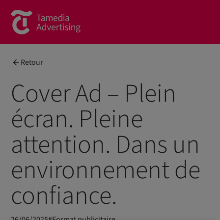
Brands
Retour
Commercial Content
Cover Ad – Plein
Spotlight
écran. Pleine
News
attention. Dans un
Contact
environnement de
À propos de nous
confiance.
Formulaire de contact
Team
26/06/2025
#
Format publicitaire