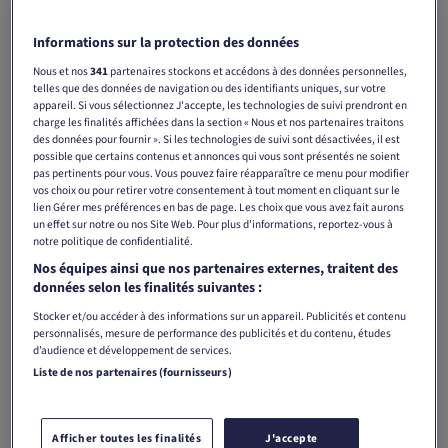
Partager
Informations sur la protection des données
Nous et nos
341
partenaires stockons et accédons à des données personnelles,
telles que des données de navigation ou des identifiants uniques, sur votre
appareil. Si vous sélectionnez J'accepte, les technologies de suivi prendront en
Les grands rendez-vous automobiles internationaux et les
charge les finalités affichées dans la section « Nous et nos partenaires traitons
compétitions de sport mécanique ouvrent l’année en
des données pour fournir ». Si les technologies de suivi sont désactivées, il est
possible que certains contenus et annonces qui vous sont présentés ne soient
fanfare. Innovations de pointe, motorisations alternatives et
pas pertinents pour vous. Vous pouvez faire réapparaître ce menu pour modifier
nouveaux concepts de mobilité captent l’attention et
vos choix ou pour retirer votre consentement à tout moment en cliquant sur le
lien Gérer mes préférences en bas de page. Les choix que vous avez fait aurons
nourrissent les débats.
un effet sur notre ou nos Site Web. Pour plus d’informations, reportez-vous à
notre politique de confidentialité.
Tamedia accompagne ces transformations avec une
Nos équipes ainsi que nos partenaires externes, traitent des
couverture éditoriale approfondie ainsi que des dossiers
données selon les finalités suivantes :
thématiques dédiés à l’innovation, à la mobilité de demain
Stocker et/ou accéder à des informations sur un appareil. Publicités et contenu
et aux grandes tendances du secteur. Au premier trimestre
personnalisés, mesure de performance des publicités et du contenu, études
2026, des suppléments automobiles et des pages spéciales
d’audience et développement de services.
proposent un cadre éditorial premium, idéal pour une prise
Liste de nos partenaires (fournisseurs)
de parole de marque crédible et valorisante.
Afficher toutes les finalités
J'accepte