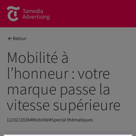
Brands
Retour
Commercial Content
Mobilité à
Spotlight
l’honneur : votre
News
marque passe la
Contact
vitesse supérieure
À propos de nous
Formulaire de contact
12/02/2026
#
Mobilité
#
Special thématiques
Team