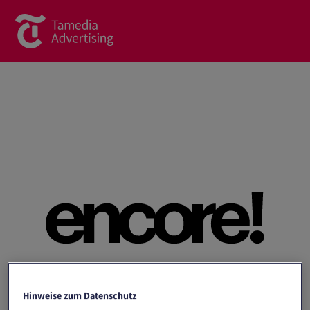
Brands
Commercial Content
Spotlight
News
Contact
About us
Contact form
Team
Hinweise zum Datenschutz