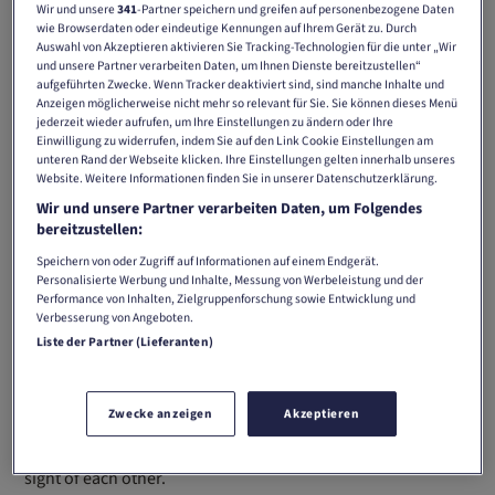
Wir und unsere
341
-Partner speichern und greifen auf personenbezogene Daten
wie Browserdaten oder eindeutige Kennungen auf Ihrem Gerät zu. Durch
Auswahl von Akzeptieren aktivieren Sie Tracking-Technologien für die unter „Wir
und unsere Partner verarbeiten Daten, um Ihnen Dienste bereitzustellen“
aufgeführten Zwecke. Wenn Tracker deaktiviert sind, sind manche Inhalte und
Anzeigen möglicherweise nicht mehr so relevant für Sie. Sie können dieses Menü
Print
Digital
jederzeit wieder aufrufen, um Ihre Einstellungen zu ändern oder Ihre
Einwilligung zu widerrufen, indem Sie auf den Link Cookie Einstellungen am
unteren Rand der Webseite klicken. Ihre Einstellungen gelten innerhalb unseres
Website. Weitere Informationen finden Sie in unserer Datenschutzerklärung.
encore! is aimed at those who appreciate the finer things in
Wir und unsere Partner verarbeiten Daten, um Folgendes
the French and German-speaking part of Switzerland, and
bereitzustellen:
presents the latest trends in the world of fashion, design,
Speichern von oder Zugriff auf Informationen auf einem Endgerät.
leisure, architecture, gastronomy and travel – all of life's
Personalisierte Werbung und Inhalte, Messung von Werbeleistung und der
pleasures in a large format. Spectacular photography and
Performance von Inhalten, Zielgruppenforschung sowie Entwicklung und
Verbesserung von Angeboten.
an elegant layout invite you to lose yourself in its pages.
Liste der Partner (Lieferanten)
Published on the first Sunday of every month – a must when
it comes to style.
Zwecke anzeigen
Akzeptieren
The ENCORE-Mag.ch website brings together all the special
events that you'll find in the magazine. So we never lose
sight of each other.